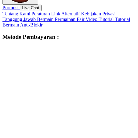
Promosi
Live Chat
Tentang Kami
Peraturan
Link Alternatif
Kebijakan Privasi
Tanggung Jawab Bermain
Permainan Fair
Video Tutorial
Tutorial
Bermain
Anti-Blokir
Metode Pembayaran :