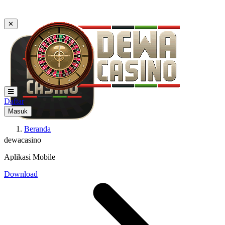
✕
Daftar
Masuk
Beranda
dewacasino
Aplikasi Mobile
Download