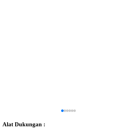
Alat Dukungan :