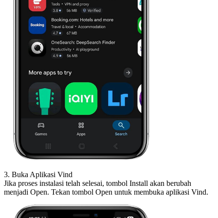
3. Buka Aplikasi Vind
Jika proses instalasi telah selesai, tombol Install akan berubah
menjadi Open. Tekan tombol Open untuk membuka aplikasi Vind.