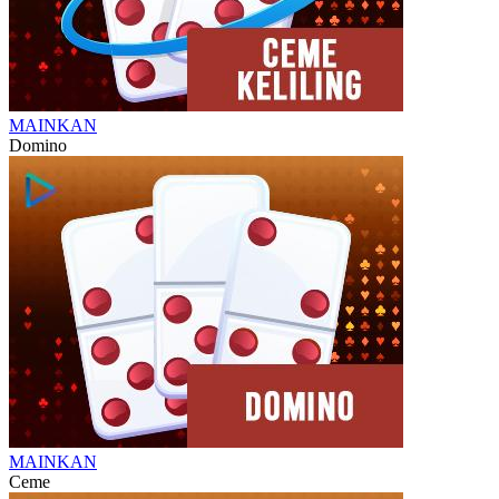
MAINKAN
Domino
MAINKAN
Ceme