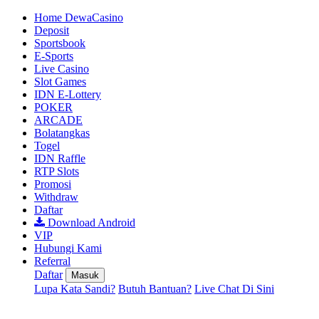
Home DewaCasino
Deposit
Sportsbook
E-Sports
Live Casino
Slot Games
IDN E-Lottery
POKER
ARCADE
Bolatangkas
Togel
IDN Raffle
RTP Slots
Promosi
Withdraw
Daftar
Download Android
VIP
Hubungi Kami
Referral
Daftar
Masuk
Lupa Kata Sandi?
Butuh Bantuan?
Live Chat Di Sini