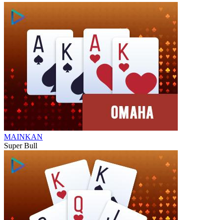
MAINKAN
Super Bull