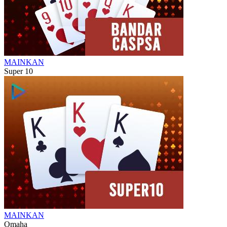
MAINKAN
Super 10
MAINKAN
Omaha