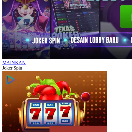
MAINKAN
Joker Spin