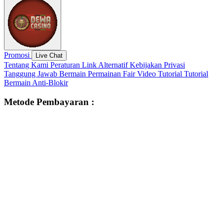
Promosi
Live Chat
Tentang Kami
Peraturan
Link Alternatif
Kebijakan Privasi
Tanggung Jawab Bermain
Permainan Fair
Video Tutorial
Tutorial
Bermain
Anti-Blokir
Metode Pembayaran :