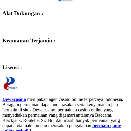
Alat Dukungan :
Keamanan Terjamin :
Lisensi :
Dewacasino
merupakan agen casino online terpercaya indonesia.
Beragam permainan dapat anda rasakan serta kenyamanan jika
bermain di situs Dewacasino, permainan casino online yang
menyediakan permainan yang digemari antaranya Baccarat,
Blackjack, Roulette, Sic Bo, dan masih banyak permainan yang
dapat anda mainkan dan merasakan pengalaman
bermain game
online terbaik
!