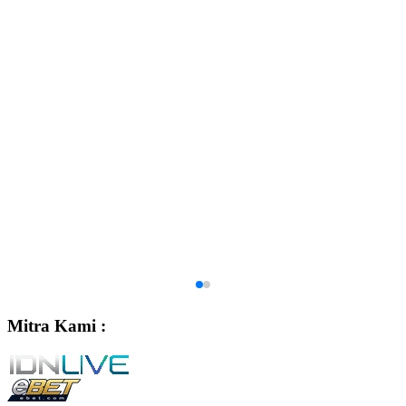
Mitra Kami :