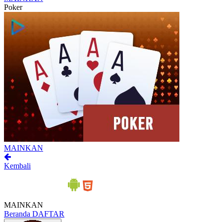
Poker
MAINKAN
Kembali
MAINKAN
Beranda
DAFTAR